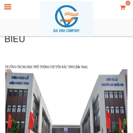
0
HÌNH ẢNH CÁC DỰ ÁN TIÊU
BIỂU