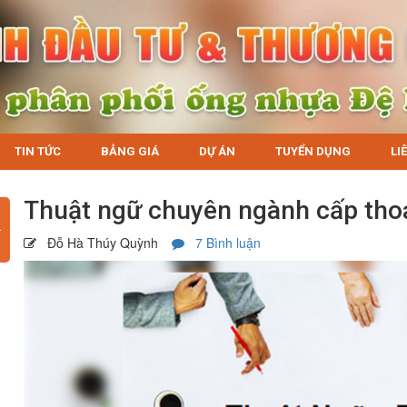
TIN TỨC
BẢNG GIÁ
DỰ ÁN
TUYỂN DỤNG
LI
Thuật ngữ chuyên ngành cấp tho
Đỗ Hà Thúy Quỳnh
7 Bình luận