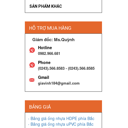
SẢN PHẨM KHÁC
HỖ TRỢ MUA HÀNG
Giám đốc: Ms.Quỳnh
Hotline
0982.966.681
Phone
(0243).566.8583 - (0243).566.8585
Gmail
giavinh184@gmail.com
BẢNG GIÁ
- Bảng giá ống nhựa HDPE phía Bắc
- Bảng giá ống nhựa uPVC phía Bắc