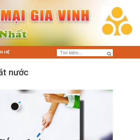
ÊN HỆ
át nước