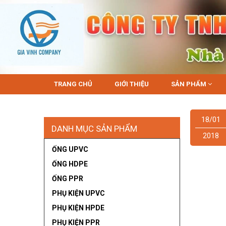
TRANG CHỦ
GIỚI THIỆU
SẢN PHẨM
18/01
DANH MỤC SẢN PHẨM
2018
ỐNG UPVC
ỐNG HDPE
ỐNG PPR
PHỤ KIỆN UPVC
PHỤ KIỆN HPDE
PHỤ KIỆN PPR