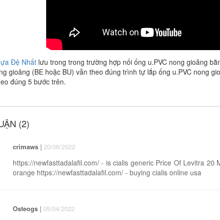
ựa Đệ Nhất
lưu trong trong trường hợp nối ống u.PVC nong gioăng bằ
g gioăng (BE hoặc BU) vẫn theo đúng trình tự lắp ống u.PVC nong gioăn
heo đúng 5 bước trên.
UẬN (2)
crimaws
|
20/06/2022
https://newfasttadalafil.com/ - is cialis generic Price Of Levitra 2
orange https://newfasttadalafil.com/ - buying cialis online usa
Osteogs
|
05/04/2022