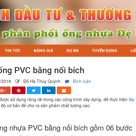
TIN TỨC
BẢNG GIÁ
DỰ ÁN
TUYỂN DỤNG
LI
ống PVC bằng nối bích
/2018
Đỗ Hà Thúy Quỳnh
Bình luận
được sử dụng rộng rãi trong các công trình xây dựng, để thực hiện
lắp
h độ cơ bản để cho ra sản phấm chất lượng cao.
ng nhựa PVC bằng nối bích gồm 06 bước