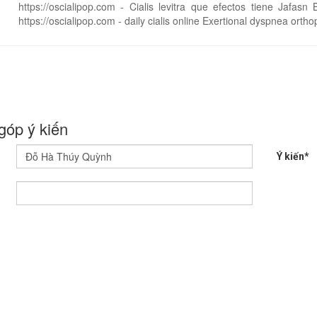
https://oscialipop.com - Cialis levitra que efectos tiene Jafasn
https://oscialipop.com - daily cialis online Exertional dyspnea ort
góp ý kiến
Ý kiến*