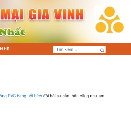
ÊN HỆ
 ống PVC bằng nối bích
đòi hỏi sự cẩn thận cũng như am