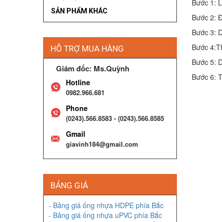
Bước 1: 
SẢN PHẨM KHÁC
Bước 2: Đ
Bước 3: 
Bước 4:Th
HỖ TRỢ MUA HÀNG
Bước 5: D
Giám đốc: Ms.Quỳnh
Bước 6: T
Hotline
0982.966.681
Phone
(0243).566.8583 - (0243).566.8585
Gmail
giavinh184@gmail.com
BẢNG GIÁ
- Bảng giá ống nhựa HDPE phía Bắc
- Bảng giá ống nhựa uPVC phía Bắc