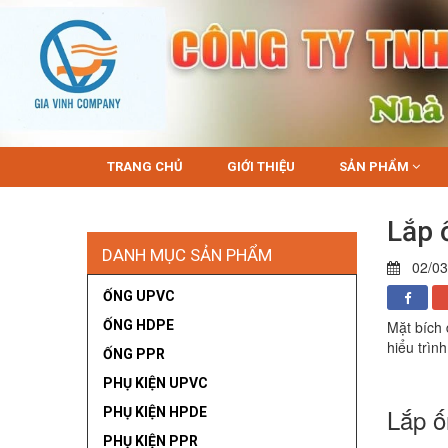
TRANG CHỦ
GIỚI THIỆU
SẢN PHẨM
Lắp 
DANH MỤC SẢN PHẨM
02/03
ỐNG UPVC
ỐNG HDPE
Mặt bích 
hiểu trìn
ỐNG PPR
PHỤ KIỆN UPVC
Lắp ố
PHỤ KIỆN HPDE
PHỤ KIỆN PPR