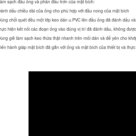
Làm sạch đầu ống và phần đầu trơn của mặt bích:
ánh dấu chiều dài của ống cho phù hợp với đầu nong của mặt bích
Dùng chổi quét đều một lớp keo dán u.PVC lên đầu ống đã đánh dấu v
ực hiện kết nối các đoạn ống vào đúng vị trí đã đánh dấu, không được 
ùng giẻ làm sạch keo thừa thật nhanh trên mối dán và để yên cho khớp n
iến hành giáp mặt bích đã gắn với ống và mặt bích của thiết bị và thực