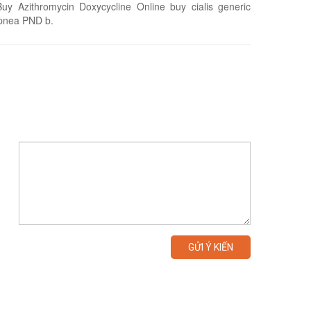
 Buy Azithromycin Doxycycline Online buy cialis generic
hopnea PND b.
GỬI Ý KIẾN