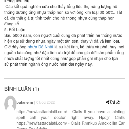
lượng tiêu thụ.
Các kết quả nghiên cứu cho thấy tổng tiêu thụ năng lượng hệ
thống đường ống nhựa thấp hơn so với ống kim loại 30-50%. Tất
cả khí thải giá trị tính toán cho hệ thống nhựa cũng thấp hơn
đáng kể.
5. Kết Luận
Sau 5000 năm, con người cuối cùng đã phát triển hệ thống nước
hiện đại sử dụng nhựa ngày một tân tiến, thay vì đá và kim loại.
Giờ đây ống
nhựa Đệ Nhất
là sự kết tinh, kế thừa và phát huy mọi
nguồn lực cũng như đặc tính ưu trội để cho gia đời sản phẩm ống
nhựa chất lượng tốt nhất cũng như góp phần ghi nhận cho lịch
sử phát triển ngành ống nước hiện đại ngày nay.
BÌNH LUẬN (1)
Trả lời
bulaneini
|
01/06/2022
https://newfasttadalafil.com/ - Cialis If you have a fainting
spell call your doctor right away. Hpqjjr Cialis
https://newfasttadalafil.com/ - Cialis Rmnkup Amoxicillin Ear
Drops For Adults