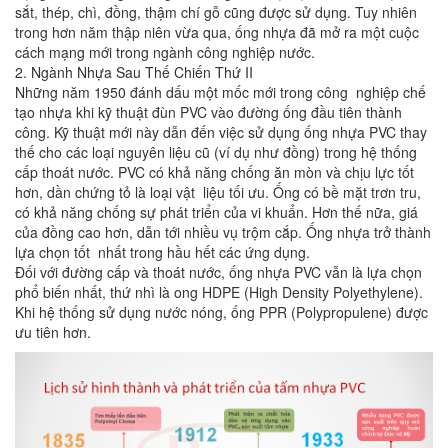
sắt, thép, chì, đồng, thậm chí gỗ cũng được sử dụng. Tuy nhiên
trong hơn năm thập niên vừa qua, ống nhựa đã mở ra một cuộc
cách mạng mới trong ngành công nghiệp nước.
2. Ngành Nhựa Sau Thế Chiến Thứ II
Những năm 1950 đánh dấu một mốc mới trong công nghiệp chế
tạo nhựa khi kỹ thuật đùn PVC vào đường ống đầu tiên thành
công. Kỹ thuật mới này dẫn đến việc sử dụng ống nhựa PVC thay
thế cho các loại nguyên liệu cũ (ví dụ như đồng) trong hệ thống
cấp thoát nước. PVC có khả năng chống ăn mòn và chịu lực tốt
hơn, dần chứng tỏ là loại vật liệu tối ưu. Ống có bề mặt trơn tru,
có khả năng chống sự phát triển của vi khuẩn. Hơn thế nữa, giá
của đồng cao hơn, dẫn tới nhiều vụ trộm cắp. Ống nhựa trở thành
lựa chọn tốt nhất trong hầu hết các ứng dụng.
Đối với đường cấp và thoát nước, ống nhựa PVC vẫn là lựa chọn
phổ biến nhất, thứ nhì là ong HDPE (High Density Polyethylene).
Khi hệ thống sử dụng nước nóng, ống PPR (Polypropulene) được
ưu tiên hơn.