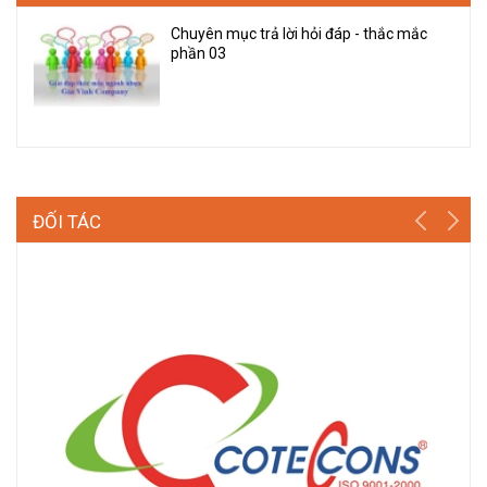
Chuyên mục trả lời hỏi đáp - thắc mắc
phần 03
ĐỐI TÁC