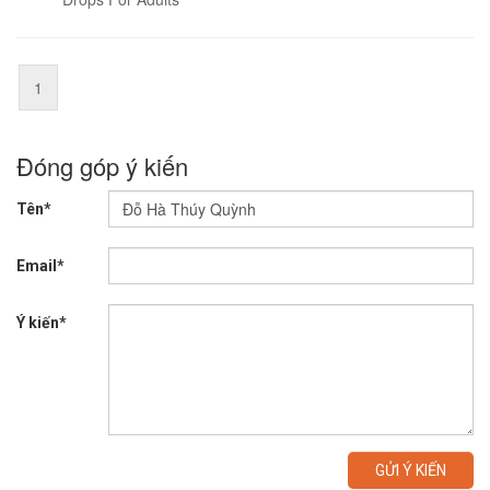
1
Đóng góp ý kiến
Tên*
Email*
Ý kiến*
GỬI Ý KIẾN