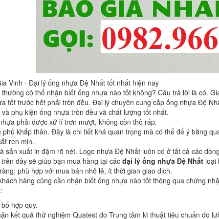
ia Vinh - Đại lý ống nhựa Đệ Nhất tốt nhất hiện nay
thường có thể nhận biết ống nhựa nào tốt không? Câu trả lời là có. G
ựa tốt trước hết phải tròn đều. Đại lý chuyên cung cấp ống nhựa Đệ 
và phụ kiện ống nhựa tròn đều và chất lượng tốt nhất.
nhựa phải được xử lí trơn mượt, không còn thô ráp.
 phủ khắp thân. Đây là chi tiết khá quan trọng mà có thể để ý bằng qu
ắt ren mịn.
à sản xuất in đậm rõ nét. Logo nhựa Đệ Nhất luôn có ở tất cả các dò
trên đây sẽ giúp bạn mua hàng tại các
đại lý ống nhựa Đệ Nhất
loại
ràng; phù hợp với mua bán nhỏ lẻ, ít thời gian giao dịch.
 khách hàng cũng cần nhận biết ống nhựa nào tốt thông qua chứng nh
:
 bố hợp quy.
n kết quả thử nghiệm Quatest do Trung tâm kĩ thuật tiêu chuẩn đo lư