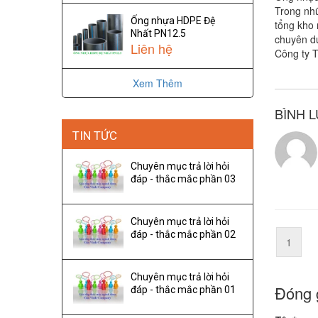
Trong nhữ
Ống nhựa HDPE Đệ
tổng kho 
Nhất PN12.5
chuyên dụ
Liên hệ
Công ty T
Xem Thêm
BÌNH L
TIN TỨC
Chuyên mục trả lời hỏi
đáp - thắc mắc phần 03
Chuyên mục trả lời hỏi
đáp - thắc mắc phần 02
1
Chuyên mục trả lời hỏi
Đóng 
đáp - thắc mắc phần 01