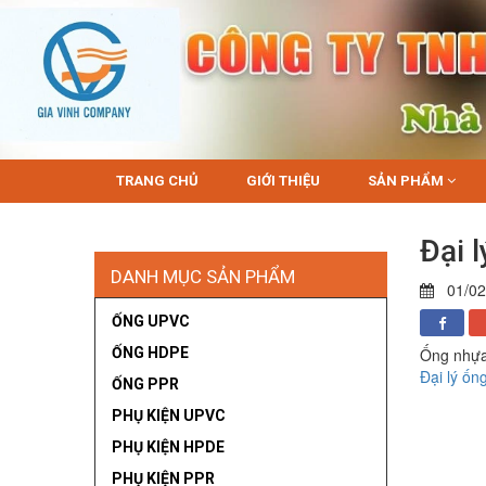
TRANG CHỦ
GIỚI THIỆU
SẢN PHẨM
Đại 
DANH MỤC SẢN PHẨM
01/02
ỐNG UPVC
ỐNG HDPE
Ống nhựa 
Đại lý ố
ỐNG PPR
PHỤ KIỆN UPVC
PHỤ KIỆN HPDE
PHỤ KIỆN PPR