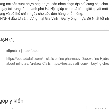
ng nơi sản xuất nhựa ống nhựa, cân nhắc chọn địa chỉ cung cấp chất l
ngay tại trung tâm thành phố Hà Nội, giúp cho quá trình giải quyết m
ng và có thể chỉ 1 ngày cho các đơn hàng phổ thông.
NNHH đầu tư và thương mại Gia Vinh - Đại lý ống nhựa Đệ Nhất tốt nh
UẬN (1)
elignable
|
19/04/2022
https://bestadalafil.com/ - cialis online pharmacy Dapoxetine Hydroc
about minutes. Vrekew Cialis https://bestadalafil.com/ - buying che
góp ý kiến